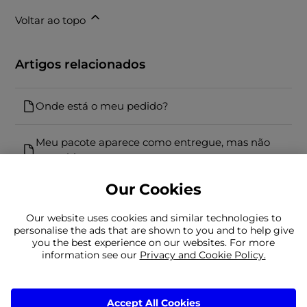
Voltar ao topo
Artigos relacionados
Onde está o meu pedido?
Meu pacote aparece como entregue, mas não
o recebi
Our Cookies
Our website uses cookies and similar technologies to
personalise the ads that are shown to you and to help give
you the best experience on our websites. For more
information see our
Privacy and Cookie Policy.
Não encontras o que procuravas?
A nossa equipa está aqui para ajudar
Ainda precisa de nos contactar
Accept All Cookies